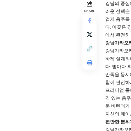
강남의 중심
러운 선택은
SHARE
겁게 음주를 
다. 이곳은
에서 완전히
강남가라오케
강남가라오케
하게 설계되
다. 방마다
만족을 동시
함께 편안하
프리미엄 룸
격 있는 음주
문 바텐더가
자신의 페이스
편안한 분위
강남가라오케