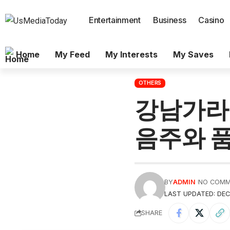
Entertainment
Business
Casino
Home
My Feed
My Interests
My Saves
OTHERS
강남가라
음주와 품
BY
ADMIN
NO COM
LAST UPDATED: DEC
SHARE