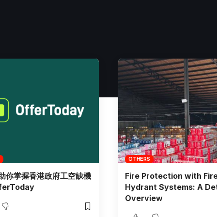
OTHERS
I助你掌握香港政府工空缺機
Fire Protection with Fir
fferToday
Hydrant Systems: A Det
Overview