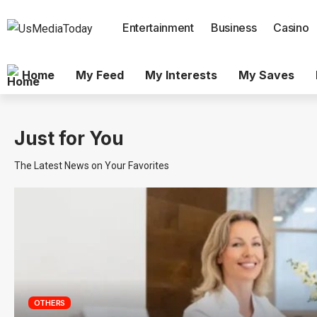
Entertainment
Business
Casino
Home
My Feed
My Interests
My Saves
Just for You
The Latest News on Your Favorites
OTHERS