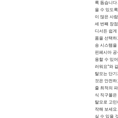
록 돕습니다.
을 수 있도
이 많은 사
세 번째 장
디서든 쉽게 
품을 선택하
송 시스템을 
핀페시아 공
용할 수 있어
러워요”와 
탈모는 단기
것은 안전하
줄 최적의 파
식 직구몰은
탈모로 고민
작해 보세요
실 수 있을 