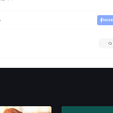
e
FACE