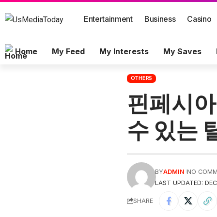
Entertainment
Business
Casino
Home
My Feed
My Interests
My Saves
OTHERS
핀페시아
수 있는 
BY
ADMIN
NO COM
LAST UPDATED: DEC
SHARE