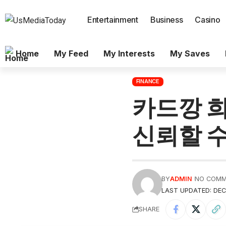
Entertainment
Business
Casino
Home
My Feed
My Interests
My Saves
FINANCE
카드깡 희
신뢰할 수
BY
ADMIN
NO COM
LAST UPDATED: DEC
SHARE