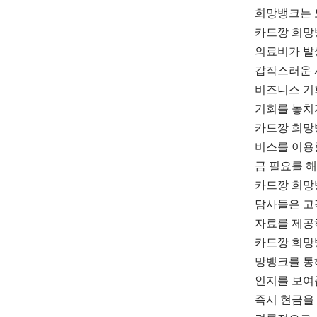
희망뱅크는 
카드깡 희망
의료비가 발생
갑작스러운 
비즈니스 기
기회를 놓치
카드깡 희망
비스를 이용
금 필요를 
카드깡 희망
담사들은 고
자료를 제공
카드깡 희망
망뱅크를 통
인지를 보여
즉시 현금을