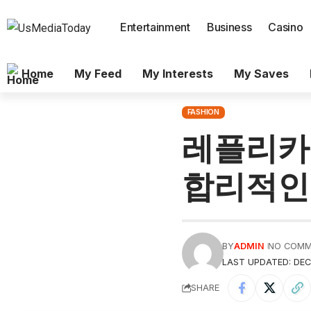
Entertainment
Business
Casino
Home
My Feed
My Interests
My Saves
FASHION
레플리카
합리적인
BY
ADMIN
NO COM
LAST UPDATED: DEC
SHARE